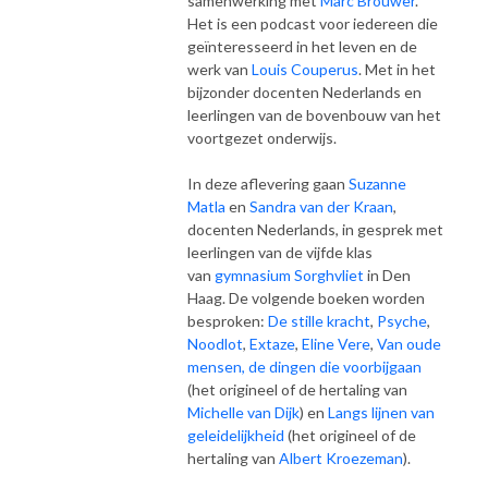
samenwerking met
Marc Brouwer
.
Het is een podcast voor iedereen die
geïnteresseerd in het leven en de
werk van
Louis Couperus
. Met in het
bijzonder docenten Nederlands en
leerlingen van de bovenbouw van het
voortgezet onderwijs.
In deze aflevering gaan
Suzanne
Matla
en
Sandra van der Kraan
,
docenten Nederlands, in gesprek met
leerlingen van de vijfde klas
van
gymnasium Sorghvliet
in Den
Haag. De volgende boeken worden
besproken:
De stille kracht
,
Psyche
,
Noodlot
,
Extaze
,
Eline Vere
,
Van oude
mensen, de dingen die voorbijgaan
(het origineel of de hertaling van
Michelle van Dijk
) en
Langs lijnen van
geleidelijkheid
(het origineel of de
hertaling van
Albert Kroezeman
).